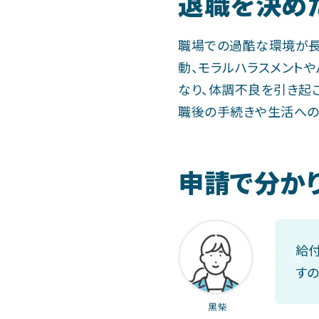
退職を決め
職場での過酷な環境が長
動、モラルハラスメント
なり、体調不良を引き起
職後の手続きや生活への
申請で分かり
給
す
黒柴