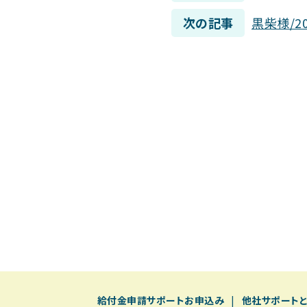
次の記事
黒柴様/2
給付⾦申請サポートお申込み
他社サポート