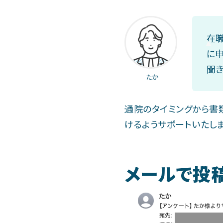
在
に
聞き
たか
通院のタイミングから書
けるようサポートいたしま
メールで投