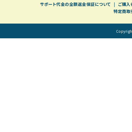
サポート代金の全額返金保証について
ご購入
特定商取
Copyri