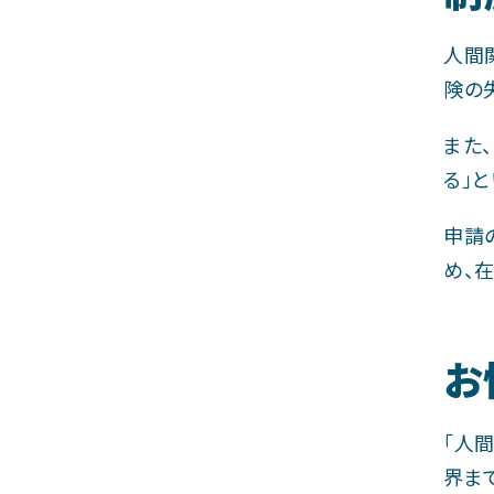
人間
険の
また
る」
申請
め、
お
「人
界ま