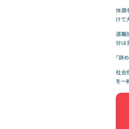
体調
けて
退職
分は
「辞
社会
を一