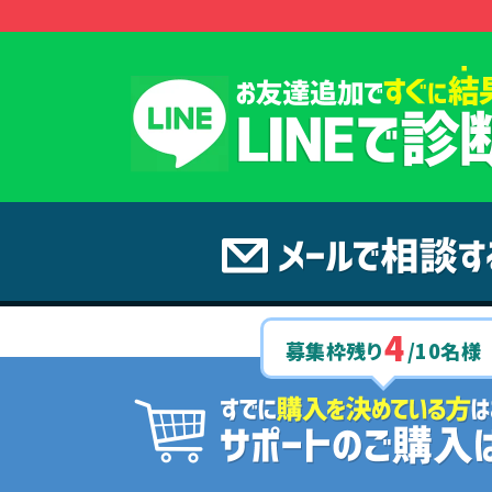
4
募集枠残り
/
10
名様