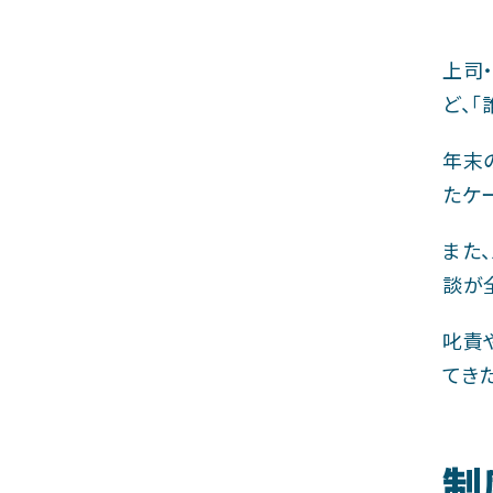
上司
ど、
年末
たケ
また
談が
叱責
てき
制