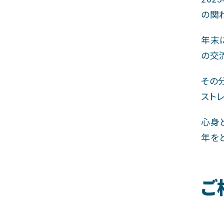
の関
年末
の交
その
スト
心身
年を
ご